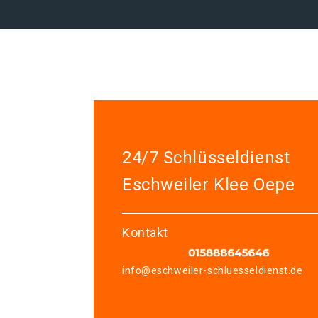
24/7 Schlüsseldienst
Eschweiler Klee Oepe
Kontakt
info@eschweiler-schluesseldienst.de