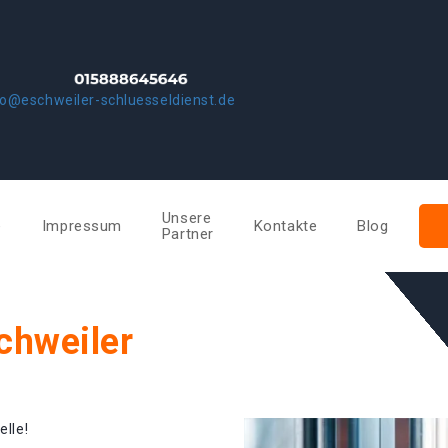
fo@eschweiler-schluesseldienst.de
Unsere
e
Impressum
Kontakte
Blog
Partner
chweiler
elle!