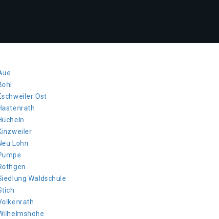
 Aue
Bohl
Eschweiler Ost
 Hastenrath
 Hücheln
Kinzweiler
 Neu Lohn
r Pumpe
 Röthgen
 Siedlung Waldschule
Stich
Volkenrath
 Wilhelmshöhe