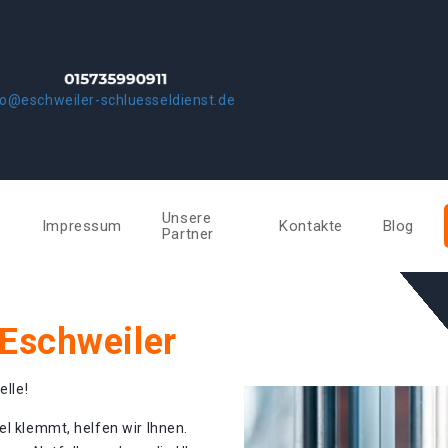
fo@eschweiler-schluesseldienst.de
Unsere
e
Impressum
Kontakte
Blog
Partner
 Eschweiler
elle!
el klemmt, helfen wir Ihnen.